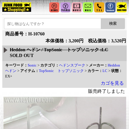
商品番号：H-10760
本体価格：3,200円 税込価格：3,520円
Heddon ヘドン / TopSonic トップソニック :LC
SOLD OUT
キーワード：
Sonic
>
カテゴリ：
ヘドンスプーク
>
メーカー：
Heddon
ヘドン
>
アイテム：
TopSonic トップソニック
>
カラー：
LC
>
状態：
EX+
カゴを見る
販売終了しました