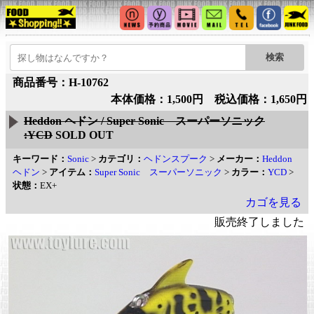
商品番号：H-10762
本体価格：1,500円 税込価格：1,650円
Heddon ヘドン / Super Sonic スーパーソニック
:YCD
SOLD OUT
キーワード：
Sonic
>
カテゴリ：
ヘドンスプーク
>
メーカー：
Heddon
ヘドン
>
アイテム：
Super Sonic スーパーソニック
>
カラー：
YCD
>
状態：
EX+
カゴを見る
販売終了しました