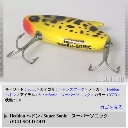
キーワード：
Sonic
>
カテゴリ：
ヘドンスプーク
>
メーカー：
Heddon
ヘドン
>
アイテム：
Super Sonic スーパーソニック
>
カラー：
YCD
>
状態：
EX+
カゴを見る
Heddon ヘドン / Super Sonic スーパーソニック
:YCD
SOLD OUT