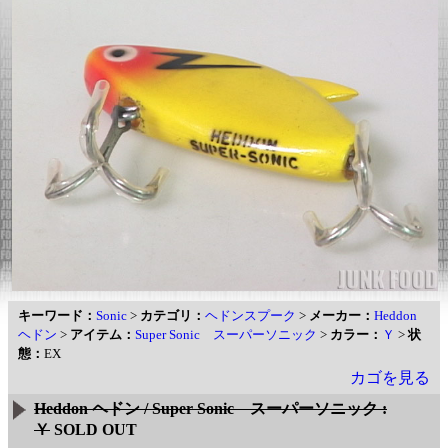
キーワード：
Sonic
>
カテゴリ：
ヘドンスプーク
>
メーカー：
Heddon
ヘドン
>
アイテム：
Super Sonic スーパーソニック
>
カラー：
Ｙ
>
状
態：
EX
カゴを見る
Heddon ヘドン / Super Sonic スーパーソニック :
Ｙ
SOLD OUT