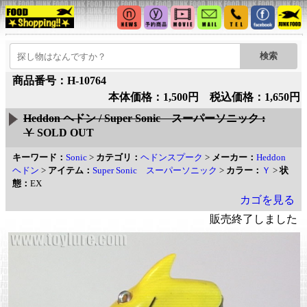
商品番号：H-10764
本体価格：1,500円 税込価格：1,650円
Heddon ヘドン / Super Sonic スーパーソニック :
Ｙ
SOLD OUT
キーワード：
Sonic
>
カテゴリ：
ヘドンスプーク
>
メーカー：
Heddon
ヘドン
>
アイテム：
Super Sonic スーパーソニック
>
カラー：
Ｙ
>
状
態：
EX
カゴを見る
販売終了しました