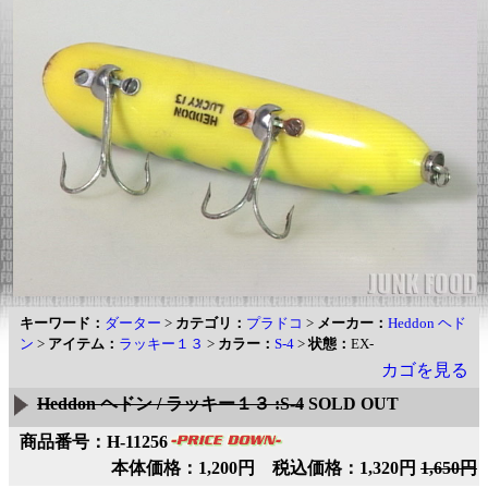
キーワード：
ダーター
>
カテゴリ：
プラドコ
>
メーカー：
Heddon ヘド
ン
>
アイテム：
ラッキー１３
>
カラー：
S-4
>
状態：
EX-
カゴを見る
Heddon ヘドン / ラッキー１３ :S-4
SOLD OUT
商品番号：H-11256
本体価格：1,200円 税込価格：1,320円
1,650円