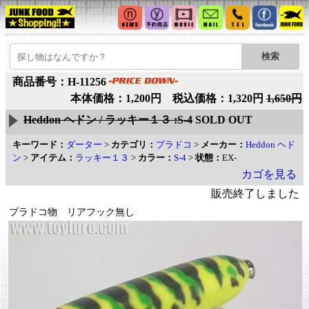
商品番号：H-11256
本体価格：1,200円 税込価格：1,320円
1,650円
Heddon ヘドン / ラッキー１３ :S-4
SOLD OUT
キーワード：
ダーター
>
カテゴリ：
プラドコ
>
メーカー：
Heddon ヘド
ン
>
アイテム：
ラッキー１３
>
カラー：
S-4
>
状態：
EX-
カゴを見る
販売終了しました
プラドコ物 リアフック無し