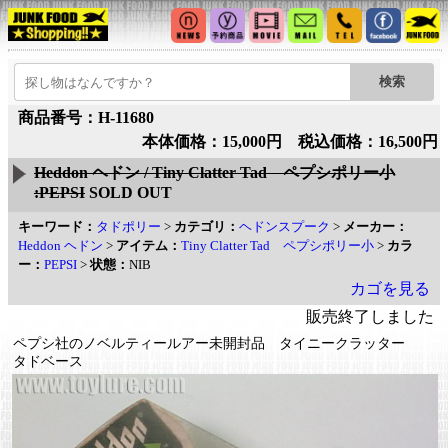
商品番号：H-11680
本体価格：15,000円 税込価格：16,500円
Heddon ヘドン / Tiny Clatter Tad ペプシポリー小
:PEPSI
SOLD OUT
キーワード：
タドポリー
>
カテゴリ：
ヘドンスプーク
>
メーカー：
Heddon ヘドン
>
アイテム：
Tiny Clatter Tad ペプシポリー小
>
カラ
ー：
PEPSI
>
状態：
NIB
カゴを見る
販売終了しました
ペプシ社のノベルティールアー未開封品 タイニークラッター
タドベース