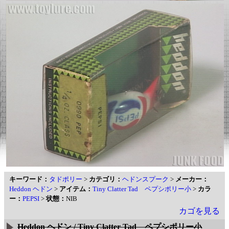
キーワード：
タドポリー
>
カテゴリ：
ヘドンスプーク
>
メーカー：
Heddon ヘドン
>
アイテム：
Tiny Clatter Tad ペプシポリー小
>
カラ
ー：
PEPSI
>
状態：
NIB
カゴを見る
Heddon ヘドン / Tiny Clatter Tad ペプシポリー小