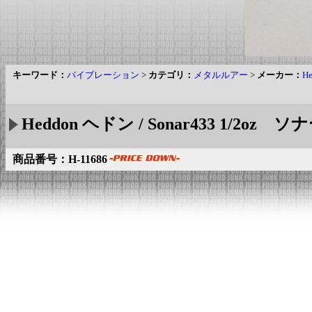
キーワード：
バイブレーション
>
カテゴリ：
メタルルアー
>
メーカー：
H
Heddon ヘドン / Sonar433 1/2oz ソ
商品番号：H-11686