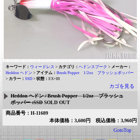
キーワード：
ウィードレス
>
カテゴリ：
ヘドンスプーク
>
メーカー：
Heddon ヘドン
>
アイテム：
Brush Popper 1/2oz ブラッシュポッパー
>
カラー：
SSD
>
状態：
EX+IB
カゴを見る
Heddon ヘドン / Brush Popper 1/2oz ブラッシュ
ポッパー :SSD
SOLD OUT
商品番号：H-11689
本体価格：3,600円 税込価格：3,960円
GotoTop