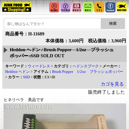
商品番号：H-11689
本体価格：3,600円 税込価格：3,960円
Heddon ヘドン / Brush Popper 1/2oz ブラッシュ
ポッパー :SSD
SOLD OUT
キーワード：
ウィードレス
>
カテゴリ：
ヘドンスプーク
>
メーカー：
Heddon ヘドン
>
アイテム：
Brush Popper 1/2oz ブラッシュポッパー
>
カラー：
SSD
>
状態：
EX+IB
カゴを見る
販売終了しました
ヒネリペラ 美品です