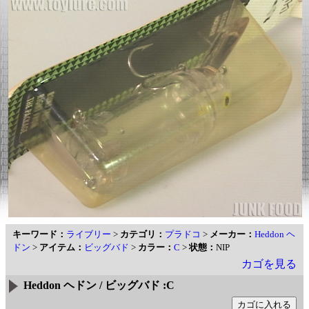
キーワード：
ライブリー
>
カテゴリ：
プラドコ
>
メーカー：
Heddon ヘ
ドン
>
アイテム：
ビッグバド
>
カラー：
C
>
状態：
NIP
カゴを見る
Heddon ヘドン / ビッグバド :C