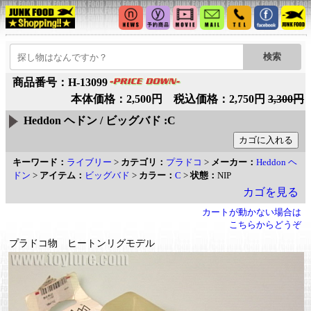
商品番号：H-13099
本体価格：2,500円 税込価格：2,750円
3,300円
Heddon ヘドン / ビッグバド :C
キーワード：
ライブリー
>
カテゴリ：
プラドコ
>
メーカー：
Heddon ヘ
ドン
>
アイテム：
ビッグバド
>
カラー：
C
>
状態：
NIP
カゴを見る
カートが動かない場合は
こちらからどうぞ
プラドコ物 ヒートンリグモデル