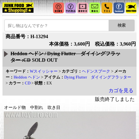
商品番号：H-13294
本体価格：3,600円 税込価格：3,960円
Heddon ヘドン / Dying Flutter ダイイングフラッ
ター :CD
SOLD OUT
キーワード：
Wスイッシャー
>
カテゴリ：
ヘドンスプーク
>
メーカ
ー：
Heddon ヘドン
>
アイテム：
Dying Flutter ダイイングフラッター
>
カラー：
CD
>
状態：
EX
カゴを見る
販売終了しました
オールド物 中割れ 吹き目