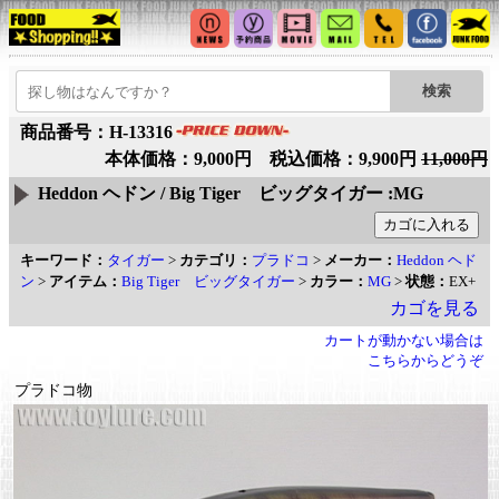
商品番号：H-13316
本体価格：9,000円 税込価格：9,900円
11,000円
Heddon ヘドン / Big Tiger ビッグタイガー :MG
キーワード：
タイガー
>
カテゴリ：
プラドコ
>
メーカー：
Heddon ヘド
ン
>
アイテム：
Big Tiger ビッグタイガー
>
カラー：
MG
>
状態：
EX+
カゴを見る
カートが動かない場合は
こちらからどうぞ
プラドコ物