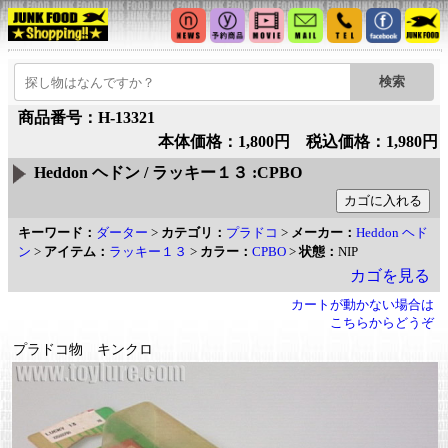
商品番号：H-13321
本体価格：1,800円 税込価格：1,980円
Heddon ヘドン / ラッキー１３ :CPBO
キーワード：
ダーター
>
カテゴリ：
プラドコ
>
メーカー：
Heddon ヘド
ン
>
アイテム：
ラッキー１３
>
カラー：
CPBO
>
状態：
NIP
カゴを見る
カートが動かない場合は
こちらからどうぞ
プラドコ物 キンクロ