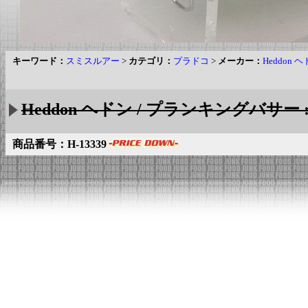
キーワード：
スミスルアー
>
カテゴリ：
プラドコ
>
メーカー：
Heddon 
Heddon ヘドン / プランキングバサー :
商品番号：H-13339