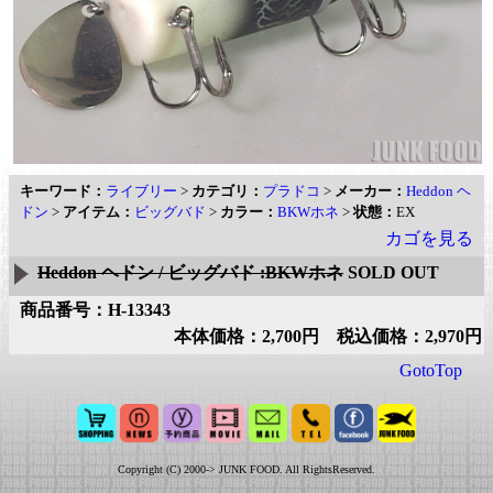
キーワード：
ライブリー
>
カテゴリ：
プラドコ
>
メーカー：
Heddon ヘ
ドン
>
アイテム：
ビッグバド
>
カラー：
BKWホネ
>
状態：
EX
カゴを見る
Heddon ヘドン / ビッグバド :BKWホネ
SOLD OUT
商品番号：H-13343
本体価格：2,700円 税込価格：2,970円
GotoTop
Copyright (C) 2000-> JUNK FOOD. All RightsReserved.