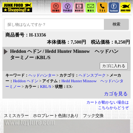
商品番号：H-13356
本体価格：7,500円 税込価格：8,250円
Heddon ヘドン / Hedd Hunter Minnow ヘッドハン
ターミノー :KBL/S
キーワード：
ヘッドハンター
>
カテゴリ：
ヘドンスプーク
>
メーカ
ー：
Heddon ヘドン
>
アイテム：
Hedd Hunter Minnow ヘッドハンタ
ーミノー
>
カラー：
KBL/S
>
状態：
EX-
カゴを見る
カートが動かない場合は
こちらからどうぞ
スミスカラー ホロプレート色抜けあり フック交換