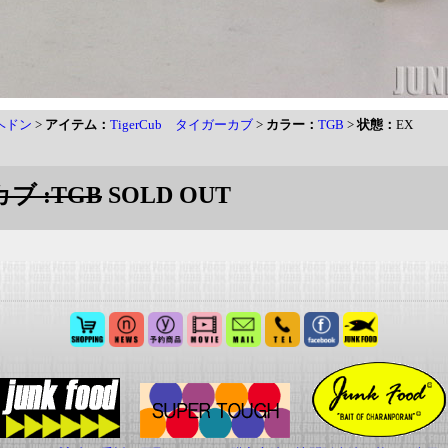
 ヘドン
>
アイテム：
TigerCub タイガーカブ
>
カラー：
TGB
>
状態：
EX
カブ :TGB
SOLD OUT