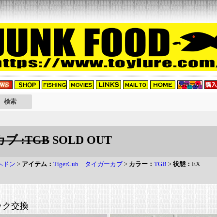
カブ :TGB
SOLD OUT
 ヘドン
>
アイテム：
TigerCub タイガーカブ
>
カラー：
TGB
>
状態：
EX
ック交換