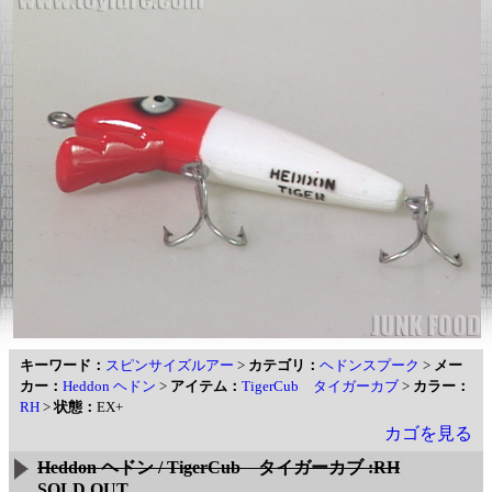
キーワード：
スピンサイズルアー
>
カテゴリ：
ヘドンスプーク
>
メー
カー：
Heddon ヘドン
>
アイテム：
TigerCub タイガーカブ
>
カラー：
RH
>
状態：
EX+
カゴを見る
Heddon ヘドン / TigerCub タイガーカブ :RH
SOLD OUT