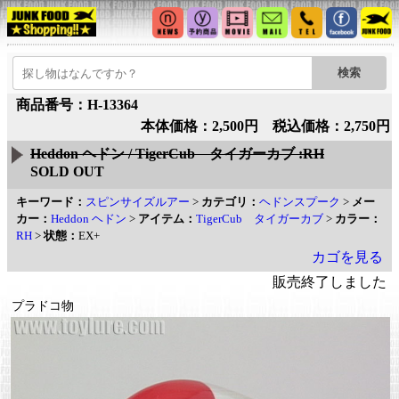
商品番号：H-13364
本体価格：2,500円 税込価格：2,750円
Heddon ヘドン / TigerCub タイガーカブ :RH
SOLD OUT
キーワード：
スピンサイズルアー
>
カテゴリ：
ヘドンスプーク
>
メー
カー：
Heddon ヘドン
>
アイテム：
TigerCub タイガーカブ
>
カラー：
RH
>
状態：
EX+
カゴを見る
販売終了しました
プラドコ物