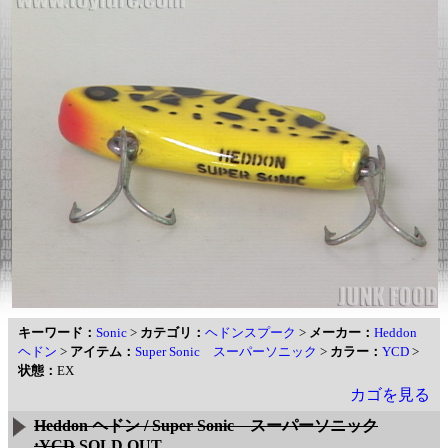
キーワード：
Sonic
>
カテゴリ：
ヘドンスプーク
>
メーカー：
Heddon
ヘドン
>
アイテム：
Super Sonic スーパーソニック
>
カラー：
YCD
>
状態：
EX
カゴを見る
Heddon ヘドン / Super Sonic スーパーソニック
:YCD
SOLD OUT