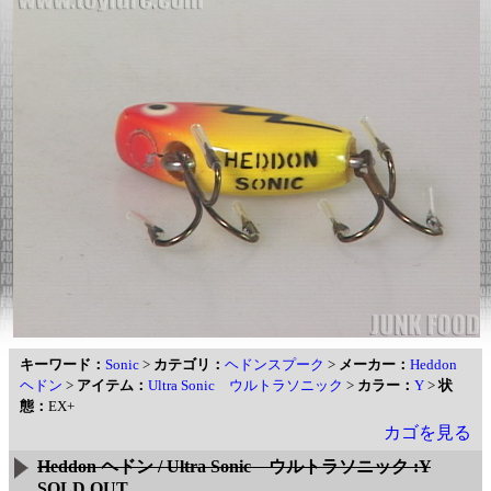
キーワード：
Sonic
>
カテゴリ：
ヘドンスプーク
>
メーカー：
Heddon
ヘドン
>
アイテム：
Ultra Sonic ウルトラソニック
>
カラー：
Y
>
状
態：
EX+
カゴを見る
Heddon ヘドン / Ultra Sonic ウルトラソニック :Y
SOLD OUT