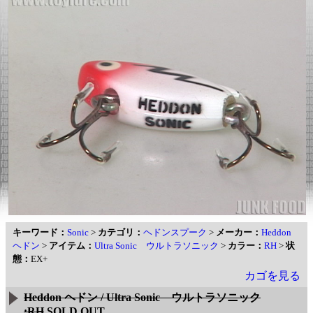
キーワード：
Sonic
>
カテゴリ：
ヘドンスプーク
>
メーカー：
Heddon
ヘドン
>
アイテム：
Ultra Sonic ウルトラソニック
>
カラー：
RH
>
状
態：
EX+
カゴを見る
Heddon ヘドン / Ultra Sonic ウルトラソニック
:RH
SOLD OUT