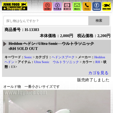
商品番号：H-13383
本体価格：2,000円 税込価格：2,200円
Heddon ヘドン / Ultra Sonic ウルトラソニック
:RH
SOLD OUT
キーワード：
Sonic
>
カテゴリ：
ヘドンスプーク
>
メーカー：
Heddon
ヘドン
>
アイテム：
Ultra Sonic ウルトラソニック
>
カラー：
RH
>
状
態：
EX+
カゴを見る
販売終了しました
オールド物 一番小さいサイズです