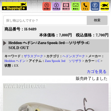
商品番号：H-9489
本体価格：7,000円 税込価格：7,700円
Heddon ヘドン / Zara Spook 3rd ソリザラ :C
SOLD OUT
キーワード：
ザラスプーク
>
カテゴリ：
ヘドンスプーク
>
メーカー：
Heddon ヘドン
>
アイテム：
Zara Spook 3rd ソリザラ
>
カラー：
C
>
状態：
EX
カゴを見る
販売終了しました