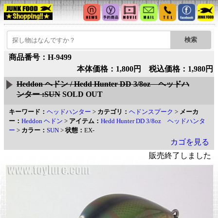
商品番号：H-9499
本体価格：1,800円 税込価格：1,980円
Heddon ヘドン / Hedd Hunter DD 3/8oz ヘッドハ
ンター :SUN
SOLD OUT
キーワード：
ヘッドハンター
>
カテゴリ：
ヘドンスプーク
>
メーカ
ー：
Heddon ヘドン
>
アイテム：
Hedd Hunter DD 3/8oz ヘッドハンタ
ー
>
カラー：
SUN
>
状態：
EX-
カゴを見る
販売終了しました