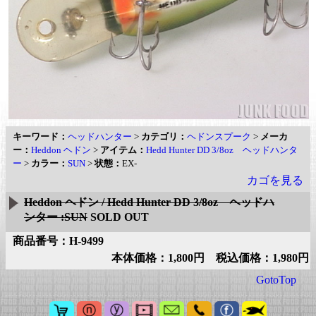
キーワード：
ヘッドハンター
>
カテゴリ：
ヘドンスプーク
>
メーカ
ー：
Heddon ヘドン
>
アイテム：
Hedd Hunter DD 3/8oz ヘッドハンタ
ー
>
カラー：
SUN
>
状態：
EX-
カゴを見る
Heddon ヘドン / Hedd Hunter DD 3/8oz ヘッドハ
ンター :SUN
SOLD OUT
商品番号：H-9499
本体価格：1,800円 税込価格：1,980円
GotoTop