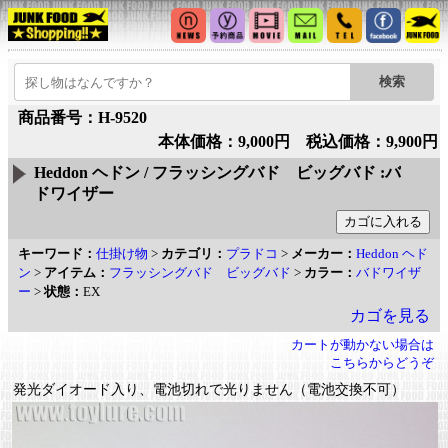
商品番号：H-9520
本体価格：9,000円 税込価格：9,900円
Heddon ヘドン / フラッシングバド ビッグバド :バ
ドワイザー
キーワード：
仕掛け物
>
カテゴリ：
プラドコ
>
メーカー：
Heddon ヘド
ン
>
アイテム：
フラッシングバド ビッグバド
>
カラー：
バドワイザ
ー
>
状態：
EX
カゴを見る
カートが動かない場合は
こちらからどうぞ
発光ダイオード入り、電池切れで光りません（電池交換不可）