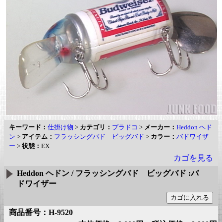
キーワード：
仕掛け物
>
カテゴリ：
プラドコ
>
メーカー：
Heddon ヘド
ン
>
アイテム：
フラッシングバド ビッグバド
>
カラー：
バドワイザ
ー
>
状態：
EX
カゴを見る
Heddon ヘドン / フラッシングバド ビッグバド :バ
ドワイザー
商品番号：H-9520