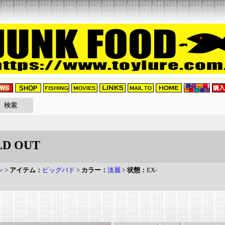
D OUT
ン
>
アイテム：
ビッグバド
>
カラー：
淡麗
>
状態：
EX-