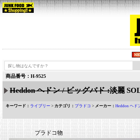
商品番号：H-9525
Heddon ヘドン / ビッグバド :淡麗
SOL
キーワード：
ライブリー
>
カテゴリ：
プラドコ
>
メーカー：
Heddon ヘド
プラドコ物