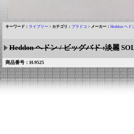
キーワード：
ライブリー
>
カテゴリ：
プラドコ
>
メーカー：
Heddon ヘド
Heddon ヘドン / ビッグバド :淡麗
SOL
商品番号：H-9525