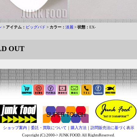
ン
>
アイテム：
ビッグバド
>
カラー：
淡麗
>
状態：
EX-
D OUT
ショップ案内
｜
委託・買取について
｜
購入方法
｜
訪問販売法に基づく表示
Copyright (C) 2000-> JUNK FOOD. All RightsReserved.