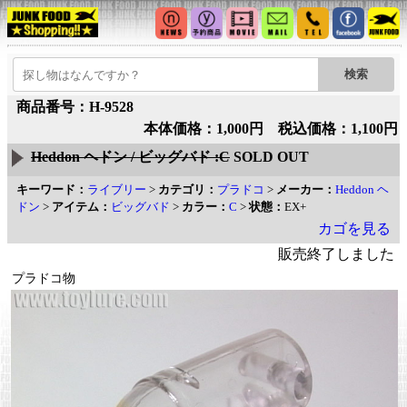
商品番号：H-9528
本体価格：1,000円 税込価格：1,100円
Heddon ヘドン / ビッグバド :C
SOLD OUT
キーワード：
ライブリー
>
カテゴリ：
プラドコ
>
メーカー：
Heddon ヘ
ドン
>
アイテム：
ビッグバド
>
カラー：
C
>
状態：
EX+
カゴを見る
販売終了しました
プラドコ物