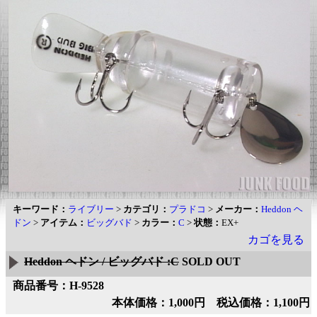
キーワード：
ライブリー
>
カテゴリ：
プラドコ
>
メーカー：
Heddon ヘ
ドン
>
アイテム：
ビッグバド
>
カラー：
C
>
状態：
EX+
カゴを見る
Heddon ヘドン / ビッグバド :C
SOLD OUT
商品番号：H-9528
本体価格：1,000円 税込価格：1,100円