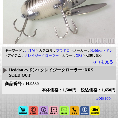
キーワード：
ハネ物
>
カテゴリ：
プラドコ
>
メーカー：
Heddon ヘドン
>
アイテム：
クレイジークローラー
>
カラー：
XRS
>
状態：
EX-
カゴを見る
Heddon ヘドン / クレイジークローラー :XRS
SOLD OUT
商品番号：H-9530
本体価格：1,500円 税込価格：1,650円
GotoTop