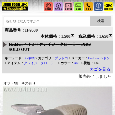
商品番号：H-9530
本体価格：1,500円 税込価格：1,650円
Heddon ヘドン / クレイジークローラー :XRS
SOLD OUT
キーワード：
ハネ物
>
カテゴリ：
プラドコ
>
メーカー：
Heddon ヘドン
>
アイテム：
クレイジークローラー
>
カラー：
XRS
>
状態：
EX-
カゴを見る
販売終了しました
オフト物 キズ有り