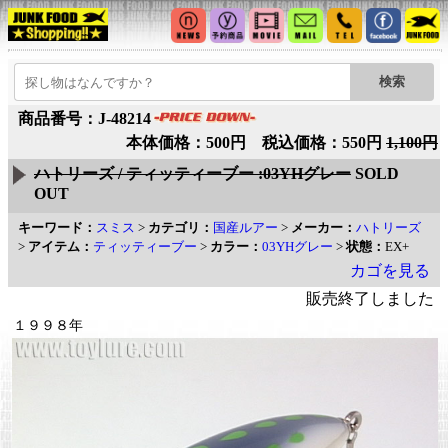
商品番号：J-48214
本体価格：500円 税込価格：550円
1,100円
ハトリーズ / ティッティーブー :03YHグレー
SOLD
OUT
キーワード：
スミス
>
カテゴリ：
国産ルアー
>
メーカー：
ハトリーズ
>
アイテム：
ティッティーブー
>
カラー：
03YHグレー
>
状態：
EX+
カゴを見る
販売終了しました
１９９８年