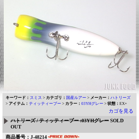
キーワード：
スミス
>
カテゴリ：
国産ルアー
>
メーカー：
ハトリーズ
>
アイテム：
ティッティーブー
>
カラー：
03YHグレー
>
状態：
EX+
カゴを見る
ハトリーズ / ティッティーブー :03YHグレー
SOLD
OUT
商品番号：J-48214