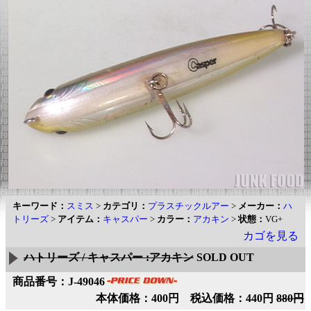
キーワード：
スミス
>
カテゴリ：
プラスチックルアー
>
メーカー：
ハ
トリーズ
>
アイテム：
キャスパー
>
カラー：
アカキン
>
状態：
VG+
カゴを見る
ハトリーズ / キャスパー :アカキン
SOLD OUT
商品番号：J-49046
本体価格：400円 税込価格：440円
880円