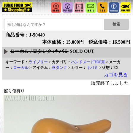
商品番号：J-50449
本体価格：15,000円 税込価格：16,500円
ローカル / 豆タンク :キバミ
SOLD OUT
キーワード：
ライブリー
>
カテゴリ：
ハンドメードTOP系
>
メーカ
ー：
ローカル
>
アイテム：
豆タンク
>
カラー：
キバミ
>
状態：
EX
カゴを見る
販売終了しました
擦り傷有り