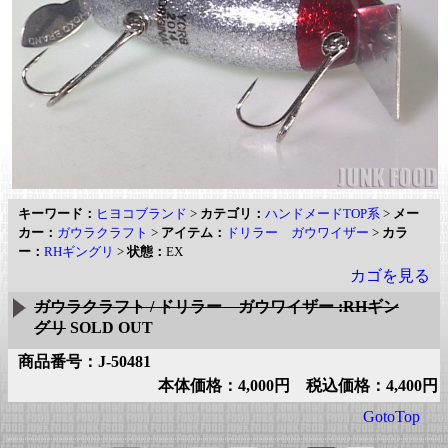
キーワード：
ヒヨコブランド
>
カテゴリ：
ハンドメードTOP系
>
メー
カー：
ガウラクラフト
>
アイテム：
ドリラー ガウワイザー
>
カラ
ー：
RHギングリ
>
状態：
EX
カゴを見る
ガウラクラフト / ドリラー ガウワイザー :RHギン
グリ
SOLD OUT
商品番号：J-50481
本体価格：4,000円 税込価格：4,400円
GotoTop