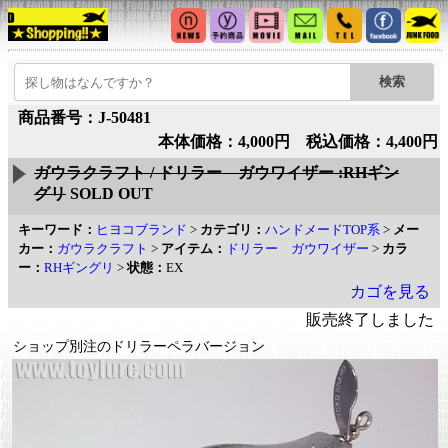
商品番号：J-50481
本体価格：4,000円 税込価格：4,400円
ガウラクラフト / ドリラー ガウワイザー :RHギン
グリ
SOLD OUT
キーワード：
ヒヨコブランド
>
カテゴリ：
ハンドメードTOP系
>
メー
カー：
ガウラクラフト
>
アイテム：
ドリラー ガウワイザー
>
カラ
ー：
RHギングリ
>
状態：
EX
カゴを見る
販売終了しました
ショップ別注のドリラーペラバージョン