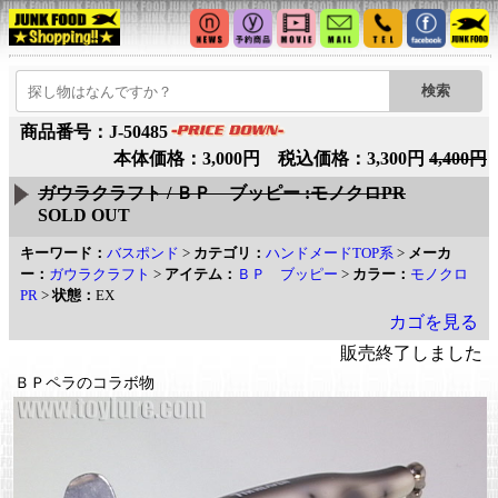
商品番号：J-50485
本体価格：3,000円 税込価格：3,300円
4,400円
ガウラクラフト / ＢＰ ブッピー :モノクロPR
SOLD OUT
キーワード：
バスポンド
>
カテゴリ：
ハンドメードTOP系
>
メーカ
ー：
ガウラクラフト
>
アイテム：
ＢＰ ブッピー
>
カラー：
モノクロ
PR
>
状態：
EX
カゴを見る
販売終了しました
ＢＰペラのコラボ物