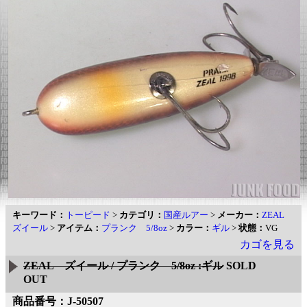
キーワード：
トーピード
>
カテゴリ：
国産ルアー
>
メーカー：
ZEAL
ズイール
>
アイテム：
プランク 5/8oz
>
カラー：
ギル
>
状態：
VG
カゴを見る
ZEAL ズイール / プランク 5/8oz :ギル
SOLD
OUT
商品番号：J-50507