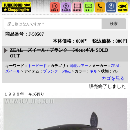
商品番号：J-50507
本体価格：800円 税込価格：880円
ZEAL ズイール / プランク 5/8oz :ギル
SOLD
OUT
キーワード：
トーピード
>
カテゴリ：
国産ルアー
>
メーカー：
ZEAL
ズイール
>
アイテム：
プランク 5/8oz
>
カラー：
ギル
>
状態：
VG
カゴを見る
販売終了しました
１９９８年 キズ有り