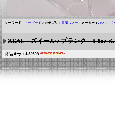
キーワード：
トーピード
>
カテゴリ：
国産ルアー
>
メーカー：
ZEAL ズ
ZEAL ズイール / プランク 5/8oz :C
商品番号：J-50508