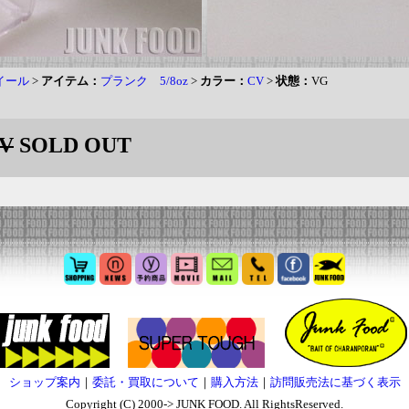
イール
>
アイテム：
プランク 5/8oz
>
カラー：
CV
>
状態：
VG
V
SOLD OUT
ショップ案内
｜
委託・買取について
｜
購入方法
｜
訪問販売法に基づく表示
Copyright (C) 2000-> JUNK FOOD. All RightsReserved.