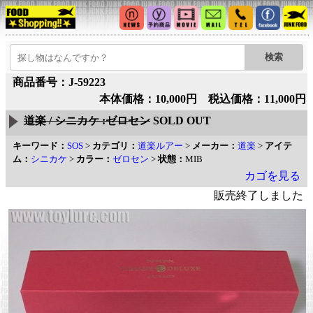
商品番号：J-59223
本体価格：10,000円 税込価格：11,000円
道楽 / シニカケ :ゼロセン
SOLD OUT
キーワード：
SOS
>
カテゴリ：
道楽ルアー
>
メーカー：
道楽
>
アイテ
ム：
シニカケ
>
カラー：
ゼロセン
>
状態：
MIB
カゴを見る
販売終了しました