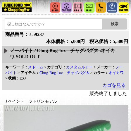
商品番号：J-59237
本体価格：5,000円 税込価格：5,500円
ノーバイト / Chug-Bug 1oz チャグバグ大 :オイカ
ワ
SOLD OUT
キーワード：
ストーム
>
カテゴリ：
カスタムルアー
>
メーカー：
ノー
バイト
>
アイテム：
Chug-Bug 1oz チャグバグ大
>
カラー：
オイカワ
>
状態：
EX+
カゴを見る
販売終了しました
リペイント ラトリンモデル