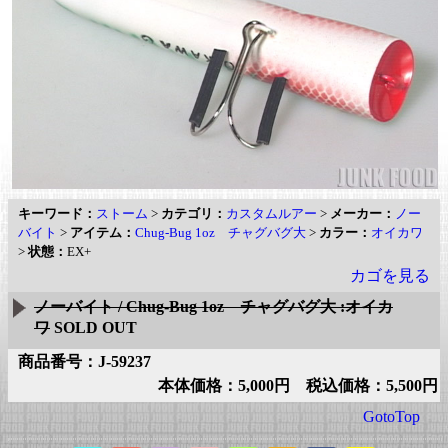
キーワード：
ストーム
>
カテゴリ：
カスタムルアー
>
メーカー：
ノー
バイト
>
アイテム：
Chug-Bug 1oz チャグバグ大
>
カラー：
オイカワ
>
状態：
EX+
カゴを見る
ノーバイト / Chug-Bug 1oz チャグバグ大 :オイカ
ワ
SOLD OUT
商品番号：J-59237
本体価格：5,000円 税込価格：5,500円
GotoTop