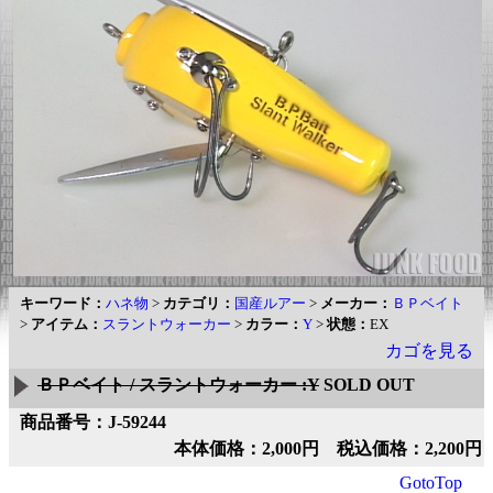
キーワード：
ハネ物
>
カテゴリ：
国産ルアー
>
メーカー：
ＢＰベイト
>
アイテム：
スラントウォーカー
>
カラー：
Y
>
状態：
EX
カゴを見る
ＢＰベイト / スラントウォーカー :Y
SOLD OUT
商品番号：J-59244
本体価格：2,000円 税込価格：2,200円
GotoTop