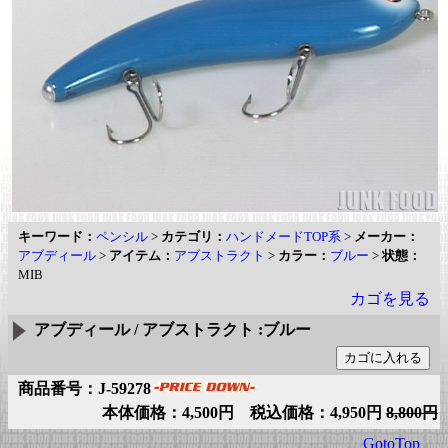
キーワード：
ペンシル
>
カテゴリ：
ハンドメードTOP系
>
メーカー：
アブディール
>
アイテム：
アブストラクト
>
カラー：
ブルー
>
状態：
MIB
カゴを見る
アブディール / アブストラクト :ブルー
商品番号：J-59278
本体価格：4,500円 税込価格：4,950円
8,800円
GotoTop