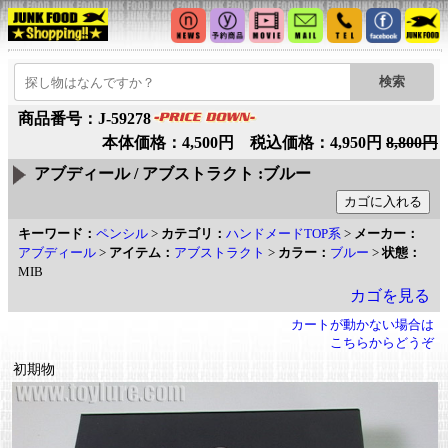
商品番号：J-59278
本体価格：4,500円 税込価格：4,950円
8,800円
アブディール / アブストラクト :ブルー
キーワード：
ペンシル
>
カテゴリ：
ハンドメードTOP系
>
メーカー：
アブディール
>
アイテム：
アブストラクト
>
カラー：
ブルー
>
状態：
MIB
カゴを見る
カートが動かない場合は
こちらからどうぞ
初期物