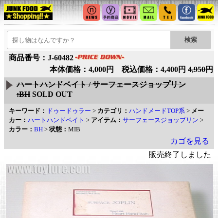
商品番号：J-60482
本体価格：4,000円 税込価格：4,400円
4,950円
ハートハンドベイト / サーフェースジョップリン
:BH
SOLD OUT
キーワード：
ドゥードゥラー
>
カテゴリ：
ハンドメードTOP系
>
メー
カー：
ハートハンドベイト
>
アイテム：
サーフェースジョップリン
>
カラー：
BH
>
状態：
MIB
カゴを見る
販売終了しました