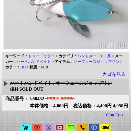
キーワード：
ドゥードゥラー
>
カテゴリ：
ハンドメードTOP系
>
メー
カー：
ハートハンドベイト
>
アイテム：
サーフェースジョップリン
>
カラー：
BH
>
状態：
MIB
カゴを見る
ハートハンドベイト / サーフェースジョップリン
:BH
SOLD OUT
商品番号：J-60482
本体価格：4,000円 税込価格：4,400円
4,950円
GotoTop