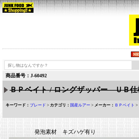
商品番号：J-60492
ＢＰベイト / ロングザッパー ＵＢ仕
キーワード：
ブレード
>
カテゴリ：
国産ルアー
>
メーカー：
ＢＰベイト
>
発泡素材 キズハゲ有り