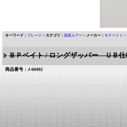
キーワード：
ブレード
>
カテゴリ：
国産ルアー
>
メーカー：
ＢＰベイト
>
ＢＰベイト / ロングザッパー ＵＢ仕
商品番号：J-60492