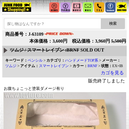
商品番号：J-63109
本体価格：3,600円 税込価格：3,960円
5,500円
ツムジ / スマートレイブン :BRNF
SOLD OUT
キーワード：
ペンシル
>
カテゴリ：
ハンドメードTOP系
>
メーカー：
ツムジ
>
アイテム：
スマートレイブン
>
カラー：
BRNF
>
状態：
EX+IB
カゴを見る
販売終了しました
お腹ちょこっと塗装ダメージ有り