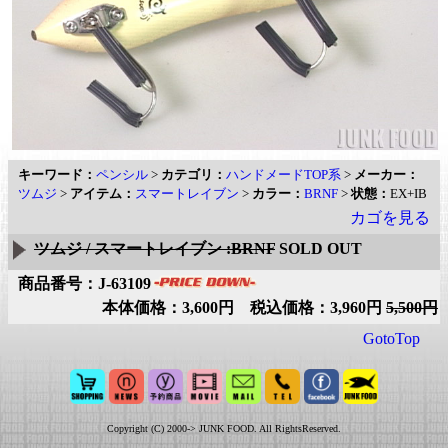
キーワード：
ペンシル
>
カテゴリ：
ハンドメードTOP系
>
メーカー：
ツムジ
>
アイテム：
スマートレイブン
>
カラー：
BRNF
>
状態：
EX+IB
カゴを見る
ツムジ / スマートレイブン :BRNF
SOLD OUT
商品番号：J-63109
本体価格：3,600円 税込価格：3,960円
5,500円
GotoTop
Copyright (C) 2000-> JUNK FOOD. All RightsReserved.