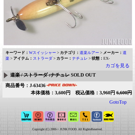
キーワード：
Wスイッシャー
>
カテゴリ：
道楽ルアー
>
メーカー：
道
楽
>
アイテム：
ストラーダ
>
カラー：
ナチュレ
>
状態：
EX-
カゴを見る
道楽 / ストラーダ :ナチュレ
SOLD OUT
商品番号：J-63436
本体価格：3,600円 税込価格：3,960円
6,600円
GotoTop
Copyright (C) 2000-> JUNK FOOD. All RightsReserved.