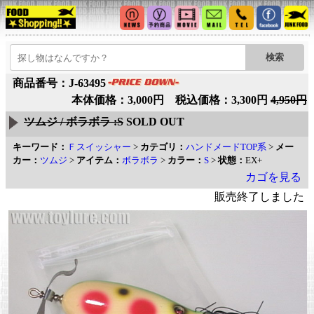
商品番号：J-63495
本体価格：3,000円 税込価格：3,300円
4,950円
ツムジ / ボラボラ :S
SOLD OUT
キーワード：
Ｆスイッシャー
>
カテゴリ：
ハンドメードTOP系
>
メー
カー：
ツムジ
>
アイテム：
ボラボラ
>
カラー：
S
>
状態：
EX+
カゴを見る
販売終了しました