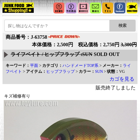
商品番号：J-63758
本体価格：2,500円 税込価格：2,750円
3,300円
ライフベイト / ヒップフラップ :SUN
SOLD OUT
キーワード：
平面
>
カテゴリ：
ハンドメードTOP系
>
メーカー：
ライ
フベイト
>
アイテム：
ヒップフラップ
>
カラー：
SUN
>
状態：
VG
カゴを見る
販売終了しました
キズ補修有り