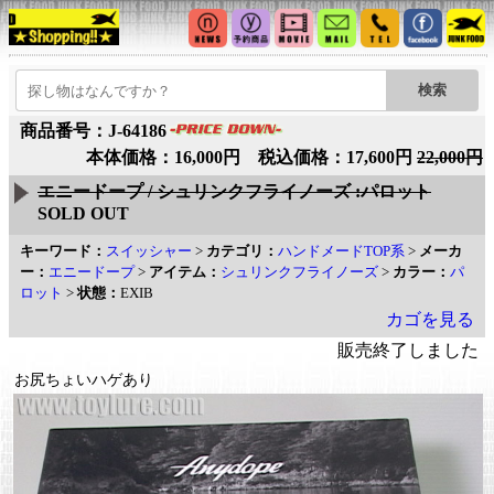
商品番号：J-64186
本体価格：16,000円 税込価格：17,600円
22,000円
エニードープ / シュリンクフライノーズ :パロット
SOLD OUT
キーワード：
スイッシャー
>
カテゴリ：
ハンドメードTOP系
>
メーカ
ー：
エニードープ
>
アイテム：
シュリンクフライノーズ
>
カラー：
パ
ロット
>
状態：
EXIB
カゴを見る
販売終了しました
お尻ちょいハゲあり