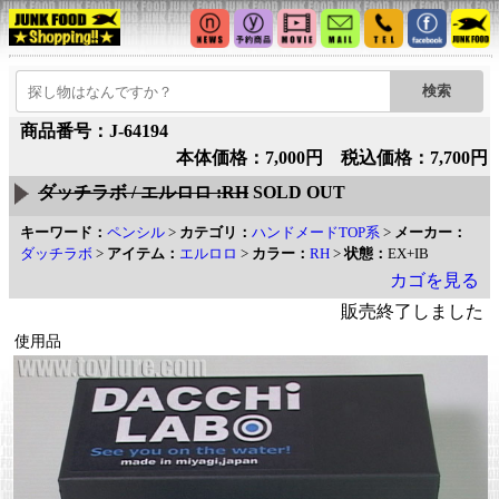
商品番号：J-64194
本体価格：7,000円 税込価格：7,700円
ダッチラボ / エルロロ :RH
SOLD OUT
キーワード：
ペンシル
>
カテゴリ：
ハンドメードTOP系
>
メーカー：
ダッチラボ
>
アイテム：
エルロロ
>
カラー：
RH
>
状態：
EX+IB
カゴを見る
販売終了しました
使用品