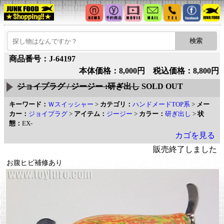
商品番号：J-64197
本体価格：8,000円 税込価格：8,800円
ジョイプラグ / ジージー :研ぎ出し
SOLD OUT
キーワード：
Ｗスイッシャー
>
カテゴリ：
ハンドメードTOP系
>
メー
カー：
ジョイプラグ
>
アイテム：
ジージー
>
カラー：
研ぎ出し
>
状
態：
EX-
カゴを見る
販売終了しました
お腹ヒビ補修あり