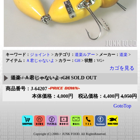
キーワード：
ジョイント
>
カテゴリ：
道楽ルアー
>
メーカー：
道楽
>
アイテム：
Ａ君じゃないよ
>
カラー：
GH
>
状態：
VG+
カゴを見る
道楽 / Ａ君じゃないよ :GH
SOLD OUT
商品番号：J-64207
本体価格：4,000円 税込価格：4,400円
4,950円
GotoTop
Copyright (C) 2000-> JUNK FOOD. All RightsReserved.