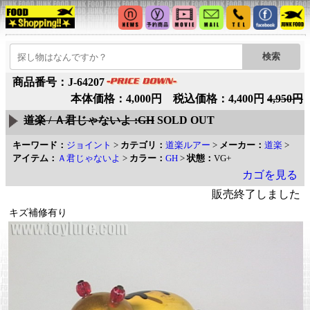
商品番号：J-64207
本体価格：4,000円 税込価格：4,400円
4,950円
道楽 / Ａ君じゃないよ :GH
SOLD OUT
キーワード：
ジョイント
>
カテゴリ：
道楽ルアー
>
メーカー：
道楽
>
アイテム：
Ａ君じゃないよ
>
カラー：
GH
>
状態：
VG+
カゴを見る
販売終了しました
キズ補修有り