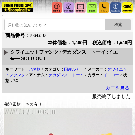
商品番号：J-64219
本体価格：1,500円 税込価格：1,650円
クワイエットファンク / デカダンス トーイ :イエ
ロー
SOLD OUT
キーワード：
ハネ物
>
カテゴリ：
国産ルアー
>
メーカー：
クワイエッ
トファンク
>
アイテム：
デカダンス トーイ
>
カラー：
イエロー
>
状
態：
EX-
カゴを見る
販売終了しました
発泡素材 キズ有り