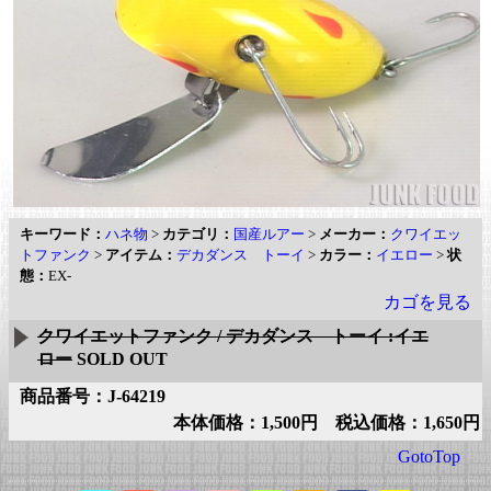
キーワード：
ハネ物
>
カテゴリ：
国産ルアー
>
メーカー：
クワイエッ
トファンク
>
アイテム：
デカダンス トーイ
>
カラー：
イエロー
>
状
態：
EX-
カゴを見る
クワイエットファンク / デカダンス トーイ :イエ
ロー
SOLD OUT
商品番号：J-64219
本体価格：1,500円 税込価格：1,650円
GotoTop