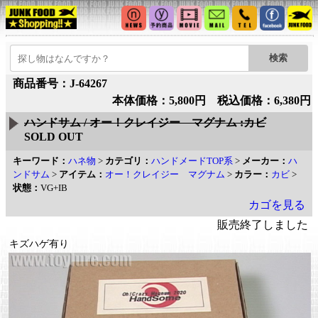
商品番号：J-64267
本体価格：5,800円 税込価格：6,380円
ハンドサム / オー！クレイジー マグナム :カビ
SOLD OUT
キーワード：
ハネ物
>
カテゴリ：
ハンドメードTOP系
>
メーカー：
ハ
ンドサム
>
アイテム：
オー！クレイジー マグナム
>
カラー：
カビ
>
状態：
VG+IB
カゴを見る
販売終了しました
キズハゲ有り