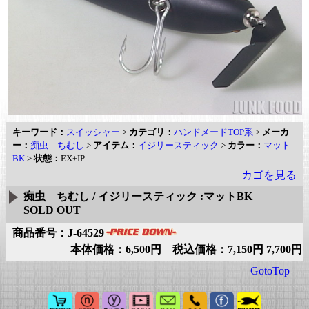
キーワード：
スイッシャー
>
カテゴリ：
ハンドメードTOP系
>
メーカ
ー：
痴虫 ちむし
>
アイテム：
イジリースティック
>
カラー：
マット
BK
>
状態：
EX+IP
カゴを見る
痴虫 ちむし / イジリースティック :マットBK
SOLD OUT
商品番号：J-64529
本体価格：6,500円 税込価格：7,150円
7,700円
GotoTop