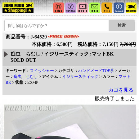
商品番号：J-64529
本体価格：6,500円 税込価格：7,150円
7,700円
痴虫 ちむし / イジリースティック :マットBK
SOLD OUT
キーワード：
スイッシャー
>
カテゴリ：
ハンドメードTOP系
>
メーカ
ー：
痴虫 ちむし
>
アイテム：
イジリースティック
>
カラー：
マット
BK
>
状態：
EX+IP
カゴを見る
販売終了しました