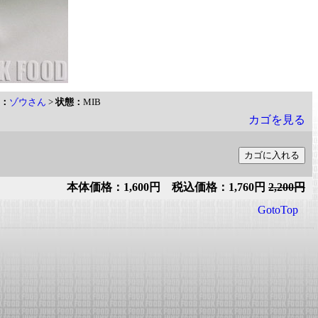
：
ゾウさん
>
状態：
MIB
カゴを見る
本体価格：1,600円 税込価格：1,760円
2,200円
GotoTop